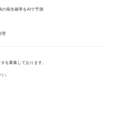
病の発生確率をAIで予測
管理
ータを募集しております。
さい。